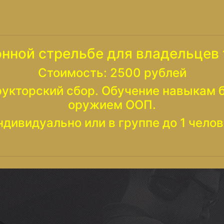
онной стрельбе для владельцев
Стоимость: 2500 рублей
рукторский сбор. Обучение навыкам
оружием ООП.
ндивидуально или в группе до 1 челов